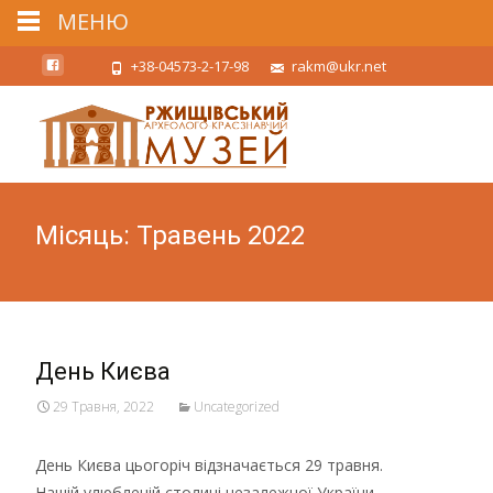
МЕНЮ
+38-04573-2-17-98
rakm@ukr.net
Місяць:
Травень 2022
День Києва
29 Травня, 2022
Uncategorized
День Києва цьогоріч відзначається 29 травня.
Нашій улюбленій столиці незалежної України