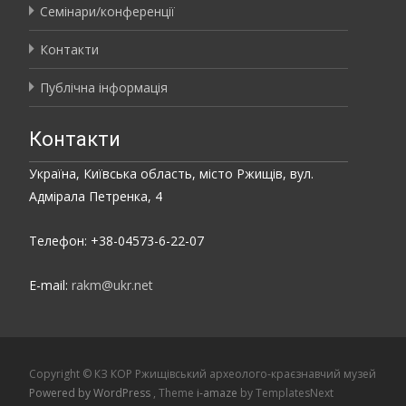
Семінари/конференції
Контакти
Публічна інформація
Контакти
Україна, Київська область, місто Ржищів, вул.
Адмірала Петренка, 4
Телефон: +38-04573-6-22-07
E-mail:
rakm@ukr.net
Copyright © КЗ КОР Ржищівський археолого-краєзнавчий музей
Powered by WordPress
, Theme
i-amaze
by TemplatesNext