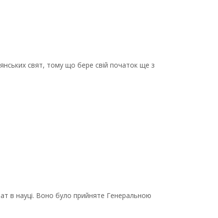
нських свят, тому що бере свій початок ще з
вчат в науці. Воно було прийняте Генеральною