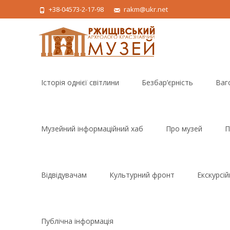
+38-04573-2-17-98
rakm@ukr.net
Skip
to
Історія однієї світлини
Безбар’єрність
Ваг
content
Музейний інформаційний хаб
Про музей
П
Відвідувачам
Культурний фронт
Екскурсі
Публічна інформація