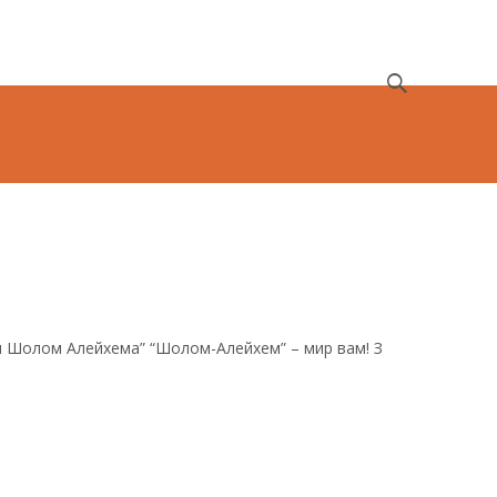
Search
for:
ри Шолом Алейхема” “Шолом-Алейхем” – мир вам! З