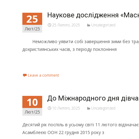
Наукове дослідження «Масн
25
25 Лютого, 2025
Uncategorized
Лют/25
Неможливо уявити собі завершення зими без традицій
дохристиянських часів, з періоду поклоніння
Read More...
Leave a comment
До Міжнародного дня дівчат
10
10 Лютого, 2025
Uncategorized
Лют/25
Десятий рік поспіль в усьому світі 11 лютого відзнач
Асамблеєю ООН 22 грудня 2015 року з