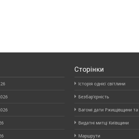
и
Сторінки
026
Історія однієї світлини
2026
Безбар’єрність
2026
Вагомі дати Ржищівщини та
26
Видатні митці Київщини
26
Маршрути