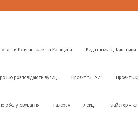
омі дати Ржищівщини та Київщини
Видатні митці Київщини
ро що розповідають вулиці
Проєкт “ЗНАЙ”
Проєкт”Ск
йне обслуговування
Галерея
Лекції
Майстер – кл