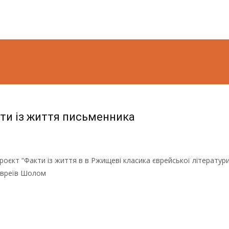
ти із життя письменника
роєкт “Факти із життя в в Ржищеві класика єврейської літерату
євреїв Шолом