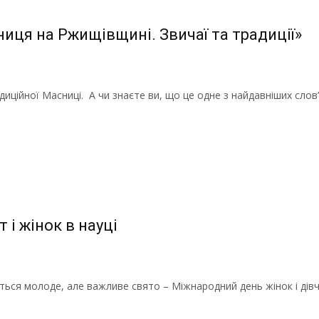
иця на Ржищівщині. Звичаї та традиції»
ної Масниці. А чи знаєте ви, що це одне з найдавніших слов’я
 і жінок в науці
ається молоде, але важливе свято – Міжнародний день жінок і ді