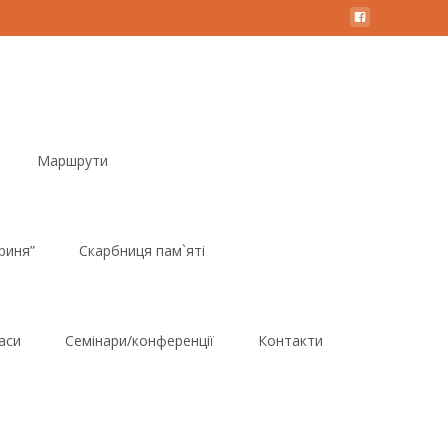
Маршрути
риня”
Скарбниця пам`яті
аси
Семінари/конференції
Контакти