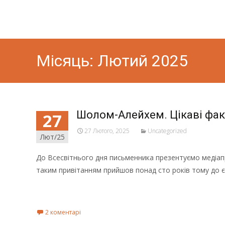
Місяць:
Лютий 2025
Шолом-Алейхем. Цікаві фак
27
27 Лютого, 2025
Uncategorized
Лют/25
До Всесвітнього дня письменника презентуємо медіап
таким привітанням прийшов понад сто років тому до 
Read More...
2 коментарі