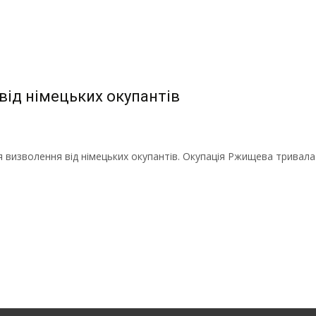
ід німецьких окупантів
дня визволення від німецьких окупантів. Окупація Ржищева трива