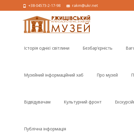
+38-04573-2-17-98
rakm@ukr.net
Skip
to
Історія однієї світлини
Безбар’єрність
Ваг
content
Музейний інформаційний хаб
Про музей
П
Відвідувачам
Культурний фронт
Екскурсі
Публічна інформація