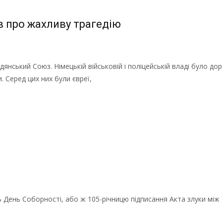
ів про жахливу трагедію
янський Союз. Німецькій військовій і поліцейській владі було до
. Серед цих них були євреї,
ть День Соборності, або ж 105-річницю підписання Акта злуки між