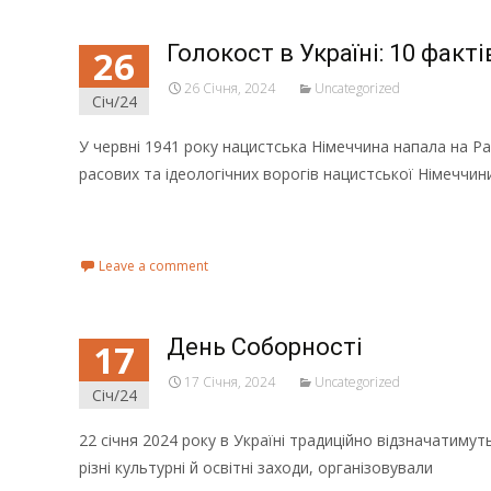
Голокост в Україні: 10 факт
26
26 Січня, 2024
Uncategorized
Січ/24
У червні 1941 року нацистська Німеччина напала на Рад
расових та ідеологічних ворогів нацистської Німеччини
Read More...
Leave a comment
День Соборності
17
17 Січня, 2024
Uncategorized
Січ/24
22 січня 2024 року в Україні традиційно відзначатиму
різні культурні й освітні заходи, організовували