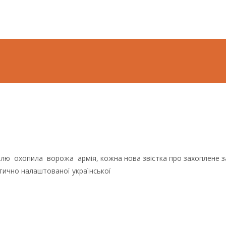
емлю охопила ворожа армія, кожна нова звістка про захоплене з
тично налаштованої української