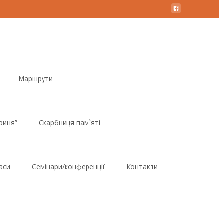
Маршрути
риня”
Скарбниця пам`яті
аси
Семінари/конференції
Контакти