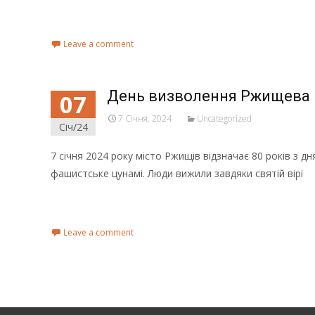
Read More...
Leave a comment
День визволення Ржищева в
07
7 Січня, 2024
Uncategorized
Січ/24
7 січня 2024 року місто Ржищів відзначає 80 років з 
фашистське цунамі. Люди вижили завдяки святій вірі
Read More...
Leave a comment