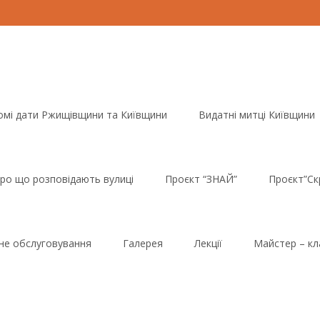
омі дати Ржищівщини та Київщини
Видатні митці Київщини
ро що розповідають вулиці
Проєкт “ЗНАЙ”
Проєкт”Ск
йне обслуговування
Галерея
Лекції
Майстер – кл