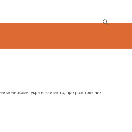
Search
for:
авойовниками українське місто, про розстріляних