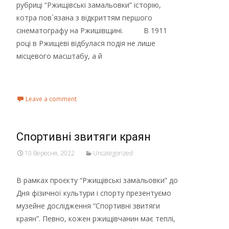
рубриці “Ржищівські замальовки” історію,
котра пов`язана з відкриттям першого
сінематографу на Ржишівщині. В 1911
році в Ржищеві відбулася подія не лише
місцевого масштабу, а й
Read More...
Leave a comment
Спортивні звитяги краян
10 Вересня, 2022
Uncategorized
В рамках проєкту “Ржищівські замальовки” до
Дня фізичної культури і спорту презентуємо
музейне дослідження “Спортивні звитяги
краян”. Певно, кожен ржищівчанин має теплі,