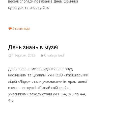
веселі спогади пов’язані з Днем фізичної
культури та спорту. Хто
Read More...
2 коментарі
День знань в музеї
1 Вересня, 2022
Uncategorized
День знань в музеї видався напрочуд
насиченим та цікавим! Учні ОЗО «Ржищівський
ліцей «Лідер» стали учасниками інтерактивної
квест – екскурсії «Пізнай свій край».
Учасниками заходу стали учні 3-А, 3-Б та 4-А,
4-Б