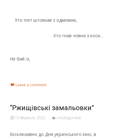
Хто пліт штовхав з одмілини,
Хто гнав човна з коси…
Не бий їх,
Read More...
Leave a comment
“Ржищівські замальовки”
10 Вересня, 2022
Uncategorized
Ексклюзивно до Дня українського кіно, в