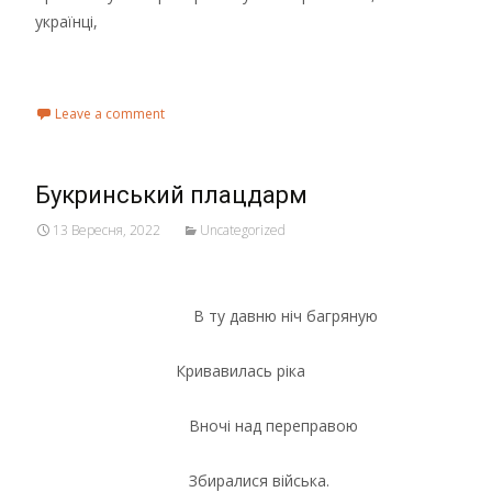
українці,
Read More...
Leave a comment
Букринський плацдарм
13 Вересня, 2022
Uncategorized
В ту давню ніч багряную
Кривавилась ріка
Вночі над переправою
Збиралися війська.