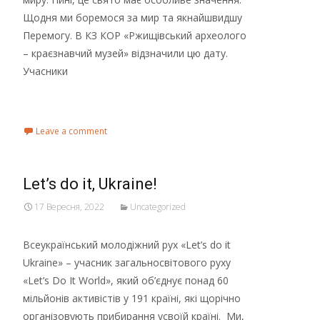
Щодня ми боремося за мир та якнайшвидшу
Перемогу. В КЗ КОР «Ржищівський археолого
– краєзнавчий музей» відзначили цю дату.
Учасники
Read More...
Leave a comment
Let’s do it, Ukraine!
17 Вересня, 2022
Uncategorized
Всеукраїнський молодіжний рух «Let’s do it
Ukraine» – учасник загальносвітового руху
«Let’s Do It World», який об’єднує понад 60
мільйонів активістів у 191 країні, які щорічно
організовують прибирання усвоїй країні. Ми,