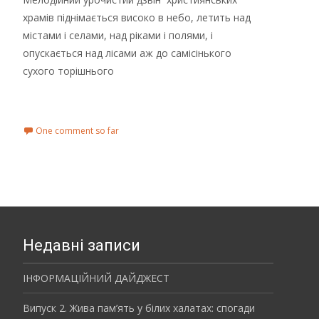
храмів піднімається високо в небо, летить над
містами і селами, над ріками і полями, і
опускається над лісами аж до самісінького
сухого торішнього
Read More...
One comment so far
Недавні записи
ІНФОРМАЦІЙНИЙ ДАЙДЖЕСТ
Випуск 2. Жива пам’ять у білих халатах: спогади