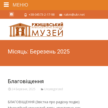
МЕНЮ
+38-04573-2-17-98
rakm@ukr.net
Місяць:
Березень 2025
Благовіщення
24 Березня, 2025
Uncategorized
БЛАГОВІЩЕННЯ (Звістка про радісну подію)
Мелодійний урочистий дзвін християнських