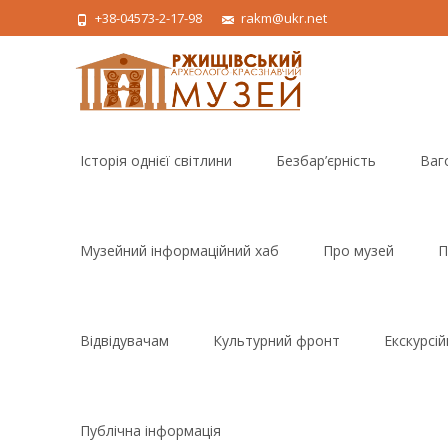
+38-04573-2-17-98
rakm@ukr.net
Skip
to
Історія однієї світлини
Безбар’єрність
Ваг
content
Музейний інформаційний хаб
Про музей
П
Відвідувачам
Культурний фронт
Екскурсі
Публічна інформація