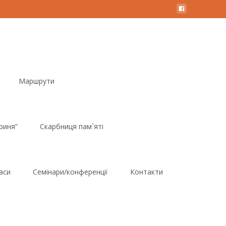
Маршрути
риня”
Скарбниця пам`яті
аси
Семінари/конференції
Контакти