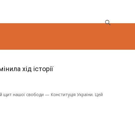
Search
for:
мінила хід історії
ий щит нашої свободи — Конституція України. Цей