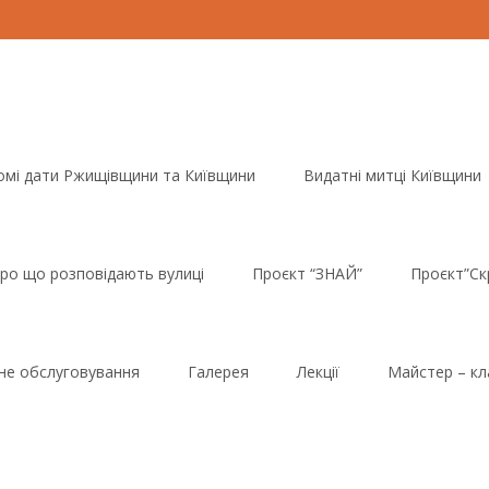
омі дати Ржищівщини та Київщини
Видатні митці Київщини
ро що розповідають вулиці
Проєкт “ЗНАЙ”
Проєкт”Ск
йне обслуговування
Галерея
Лекції
Майстер – кл