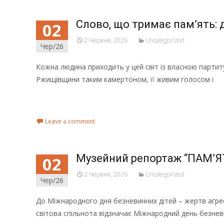
Слово, що тримає пам’ять:
02
2 Червня, 2026
Uncategorized
Чер/26
Кожна людина приходить у цей світ із власною парти
Ржищівщини таким камертоном, її живим голосом і
Read More...
Leave a comment
Музейний репортаж “ПАМ’
02
2 Червня, 2026
Uncategorized
Чер/26
До Міжнародного дня безневинних дітей – жертв агресії
світова спільнота відзначає Міжнародний день безнев