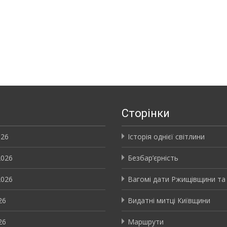
и
Сторінки
026
Історія однієї світлини
2026
Безбар’єрність
2026
Вагомі дати Ржищівщини та
26
Видатні митці Київщини
26
Маршрути