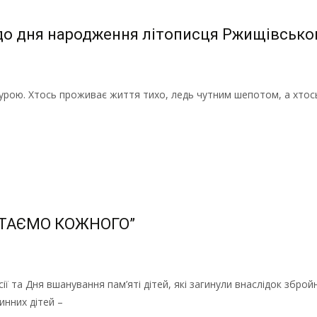
 до дня народження літописця Ржищівсько
турою. Хтось проживає життя тихо, ледь чутним шепотом, а хтос
ЯТАЄМО КОЖНОГО”
 та Дня вшанування пам’яті дітей, які загинули внаслідок збройно
инних дітей –