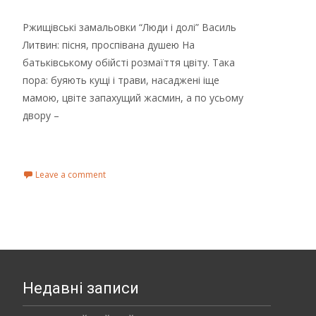
Ржищівські замальовки “Люди і долі” Василь
Литвин: пісня, проспівана душею На
батьківському обійсті розмаїття цвіту. Така
пора: буяють кущі і трави, насаджені іще
мамою, цвіте запахущий жасмин, а по усьому
двору –
Read More...
Leave a comment
Недавні записи