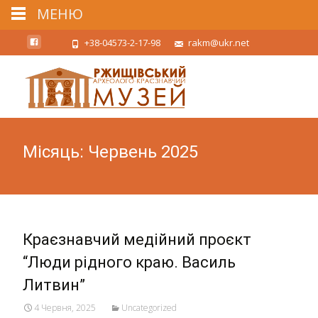
МЕНЮ
+38-04573-2-17-98
rakm@ukr.net
Місяць:
Червень 2025
Краєзнавчий медійний проєкт
“Люди рідного краю. Василь
Литвин”
4 Червня, 2025
Uncategorized