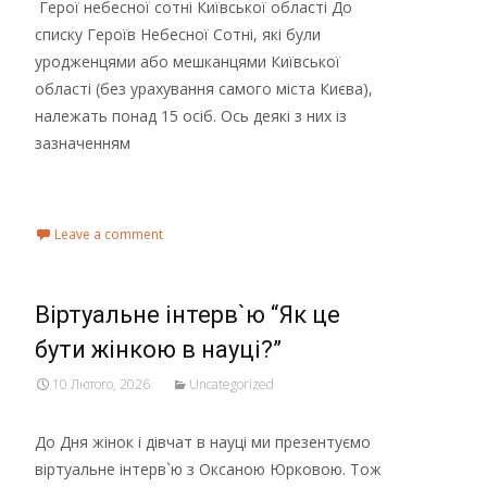
Герої небесної сотні Київської області До
списку Героїв Небесної Сотні, які були
уродженцями або мешканцями Київської
області (без урахування самого міста Києва),
належать понад 15 осіб. Ось деякі з них із
зазначенням
Read More...
Leave a comment
Віртуальне інтерв`ю “Як це
бути жінкою в науці?”
10 Лютого, 2026
Uncategorized
До Дня жінок і дівчат в науці ми презентуємо
віртуальне інтерв`ю з Оксаною Юрковою. Тож