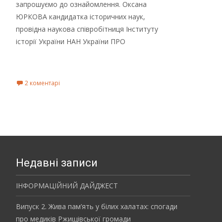
запрошуємо до ознайомлення. Оксана
ЮРКОВА кандидатка історичних наук,
провідна наукова співробітниця Інституту
історії України НАН України ПРО
Read More...
2 коментарі
Недавні записи
ІНФОРМАЦІЙНИЙ ДАЙДЖЕСТ
Випуск 2. Жива пам’ять у білих халатах: спогади
про медиків Ржищівської громади