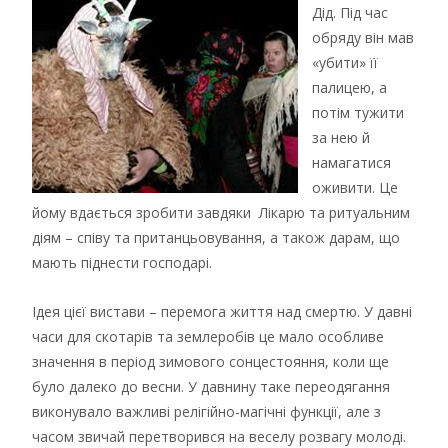
Дід. Під час
обряду він мав
«убити» її
палицею, а
потім тужити
за нею й
намагатися
оживити. Це
йому вдається зробити завдяки Лікарю та ритуальним
діям – співу та пританцьовування, а також дарам, що
мають піднести господарі.
Ідея цієї вистави – перемога життя над смертю. У давні
часи для скотарів та землеробів це мало особливе
значення в період зимового сонцестояння, коли ще
було далеко до весни. У давнину таке переодягання
виконувало важливі релігійно-магічні функції, але з
часом звичай перетворився на веселу розвагу молоді.