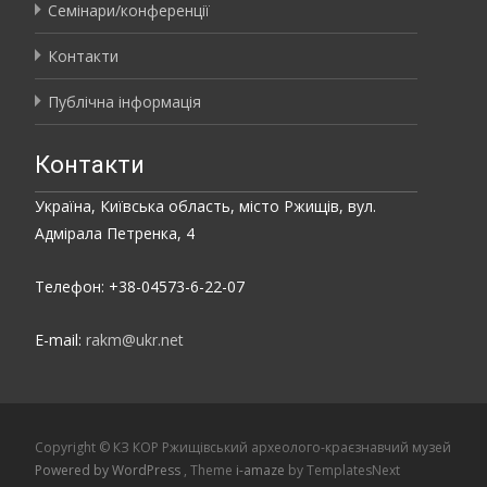
Семінари/конференції
Контакти
Публічна інформація
Контакти
Україна, Київська область, місто Ржищів, вул.
Адмірала Петренка, 4
Телефон: +38-04573-6-22-07
E-mail:
rakm@ukr.net
Copyright © КЗ КОР Ржищівський археолого-краєзнавчий музей
Powered by WordPress
, Theme
i-amaze
by TemplatesNext