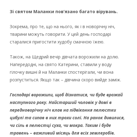
Зі святом Маланки пов’язано багато вірувань.
Зокрема, про те, що на нього, як і в новорічну ніч,
тварини можуть говорити. У цей день господарі
старалися пригостити худобу смачною їжею.
Також, на Щедрий вечір дівчата ворожили на долю.
Напередодні, на свято Катерини, ставили у воду
гілочку вишні й на Маланки спостерігали, чи вона
розпуститься. Якщо так – дівчина скоро вийде заміж.
Господарі ворожили, щоб дізнатися, чи буде врожай
наступного року. Найстарший чоловік у домі в
передноворічну ніч клав на підвіконня пелюстки
цибулі та сипав в них трохи солі. На ранок дивилися,
чи сіль в пелюстці суха, чи мокра. Таким і буде
травень – важливий місяць для всіх землеробів.