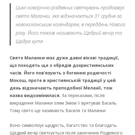
Цикл новорічно-різдвяних святкувань продовжує
свято Маланки. яке відзначається 31 грудня за
новоюліанським календарем, в переддень Нового
року. Його також називають Щедрий вечір та
Щедра кутя.
Свято Маланки має дуже давні вікові традиції,
що походять ще з обрядів дохристиянських
часів. Його пов’язують з богинею родючості
Мокош, проте в християнській традиції у цей
день відзначають преподобної Меланії, тож
назва видозмінилася.
За переказами, після
викрадення Маланки злим Змієм її врятував Василь.
Тому свято ще називають Василя та Маланки.
Воно символізує щедрість, багатство та благодать.
Щедрий вечір святкується після закінчення Різдвяного