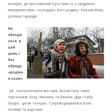
колядок, де прославляли Ісуса Христа, у щедрівках
віншували пана- господаря і його родину і бажали йому
усіляких гараздів.
Не
обходи
лося в
цей
день і
без
обряду
«водінн
я кози».
Це театралізована вистава, яка містила таких
персонажів: Козу, Маланку та Василя, Діда і Бабу,
Лікаря, циган та інших. Супроводжувалася вона
піснями та жартами.