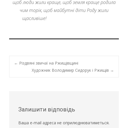
щоб люди жили краще, щоб земля краще родила
чим торік, щоб майбутні діти Роду жили
щасливіше!
Post
←
Різдвяні звичаї на Ржищівщині
Художник Володимир Сидорук і Ржищів
→
navigation
Залишити відповідь
Ваша e-mail адреса не оприлюднюватиметься.