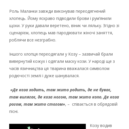
Роль Маланки завжди виконував переодягнений
хлопець. Йому яскраво підводили брови і рум’янили
щоки. У руки давали веретено, віник чи ляльку. Згідно зі
сценарієм, хлопець мав пародіювати жіночі заняття,
роблячи все незграбно.
Іншого хлопця переодягали у Козу – зазвичай брали
вивернутий кожух і одягали маску кози. У народі ще з
часів язичництва ця тварина вважалася символом
родючості землі і дуже шанувалася.
«Де коза ходить, там жито родить, де не буває,
там вилягає, де коза ногою, там жито копо. Де коза
рогом, там жито стогом»
, – співається в обрядовій
пісні.
Козу водив