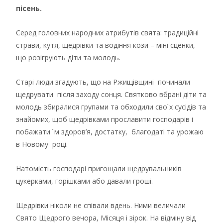
пісень.
Серед головних народних атрибутів свята: традиційні
страви, кутя, щедрівки та водіння кози – міні сценки,
що розігрують діти та молодь.
Старі люди згадують, що на Ржищівщині починали
щедрувати після заходу сонця. Святково вбрані діти та
молодь збиралися групами та обходили своїх сусідів та
знайомих, щоб щедрівками прославити господарів і
побажати їм здоров’я, достатку, благодаті та урожаю
в Новому році.
Натомість господарі пригощали щедрувальників
цукерками, горішками або давали гроші.
Щедрівки ніколи не співали вдень. Ними величали
Свято Щедрого вечора, Місяця і зірок. На відміну від