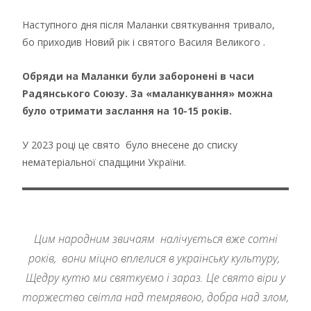
Наступного дня після Маланки святкування тривало,
бо приходив Новий рік і святого Василя Великого .
Обряди на Маланки були заборонені в часи
Радянського Союзу. За «маланкування» можна
було отримати заслання на 10-15 років.
У 2023 році це свято було внесене до списку
нематеріальної спадщини України.
Цим народним звичаям налічується вже сотні
років, вони міцно вплелися в українську культуру,
Щедру кутю ми святкуємо і зараз. Це свято віри у
торжество світла над темрявою, добра над злом,